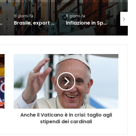
6 giorni fa
1 giorno fa
2 gio
Brasile, export verso l’Ue in crescita dall’accordo con il Mercosur
Inflazione in Spagna in rialzo al 3,5% a luglio per carburanti ed elettricità
Commercio: vendite in lieve calo ma semestre in crescita
Anche il Vaticano è in crisi: taglio agli
stipendi dei cardinali