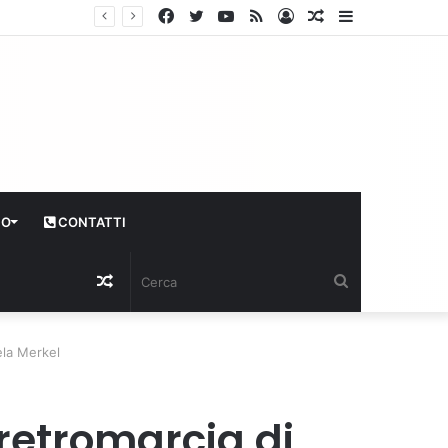
Facebook
Twitter
YouTube
RSS
Log
Articolo
Sidebar
In
casuale
CO
CONTATTI
Articolo
Cerca
casuale
ela Merkel
 retromarcia di