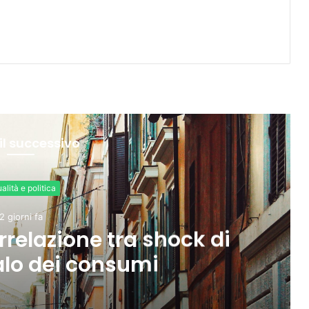
il successivo
Attualità e politica
2 giorni fa
Tok, Snap e YouTube affronta
 causa legale negli Stati Unit