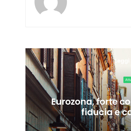
Leggi 
 shock di
Meta, Tik
mi
una nuova