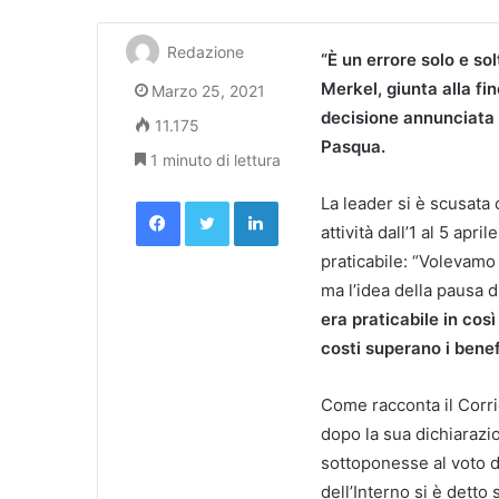
Redazione
“È un errore solo e so
Merkel, giunta alla fi
Marzo 25, 2021
decisione annunciata 
11.175
Pasqua.
1 minuto di lettura
Facebook
Twitter
LinkedIn
La leader si è scusata c
attività dall’1 al 5 ap
praticabile: “Volevamo
ma l’idea della pausa 
era praticabile in cos
costi superano i benefi
Come racconta il Corri
dopo la sua dichiarazio
sottoponesse al voto d
dell’Interno si è detto