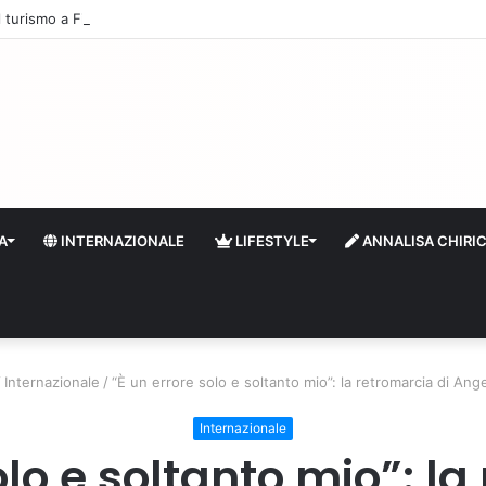
 il turismo a Firenze: una prima ripresa solo a settembre
A
INTERNAZIONALE
LIFESTYLE
ANNALISA CHIRI
/
Internazionale
/
“È un errore solo e soltanto mio”: la retromarcia di Ang
Internazionale
olo e soltanto mio”: la