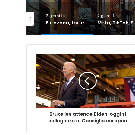
2 giorni fa
2 giorni fa
6 giorni fa
Eurozona, forte correlazione tra shock di fiducia e calo dei consumi
Meta, TikTok, Snap e YouTube affrontano una nuova causa legale negli Stati Uniti
Bruxelles attende Biden: oggi si
collegherà al Consiglio europeo