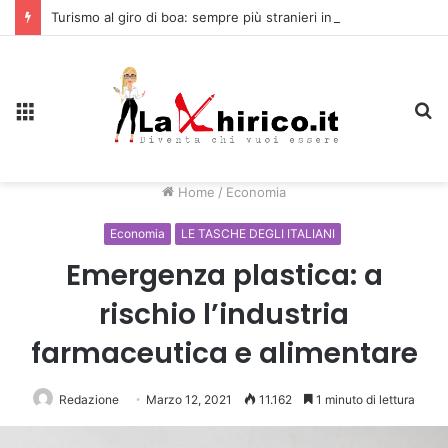
Turismo al giro di boa: sempre più stranieri in Riviera
Menu
C
Home
/
Economia
Economia
LE TASCHE DEGLI ITALIANI
Emergenza plastica: a
rischio l’industria
farmaceutica e alimentare
Redazione
Marzo 12, 2021
11.162
1 minuto di lettura