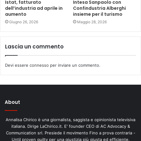
Istat, fatturato
Intesa Sanpaolo con
dell’industria ad aprile in
Confindustria Alberghi
aumento
insieme per il turismo
Giugno 26, 2026
Maggio 28, 2026
Lascia un commento
Devi essere
connesso
per inviare un commento.
About
Annalisa Chirico è una giornalista, saggista e opinionista televisiva
italiana. Dirige LaChirico.it. E' founder CEO di AC Advocacy &
Communication srl. Presiede il movimento Fino a prova contraria -
Until proven guilty per una giustizia più giusta ed efficiente.