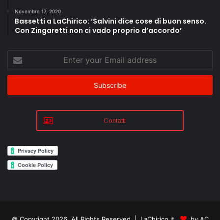
Novembre 17, 2020
Bassetti a LaChirico: ‘Salvini dice cose di buon senso.
Con Zingaretti non ci vado proprio d’accordo’
Enter
your
Email
address
Contatti
© Copyright 2026, All Rights Reserved | LaChirico.it
by AC