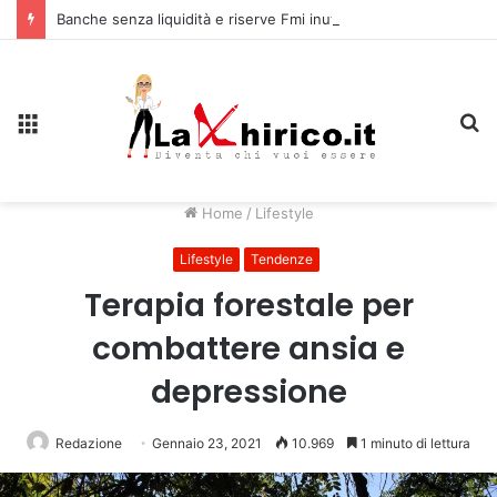
Banche senza liquidità e riserve Fmi inutilizzabili: la crisi dell’economia russa
Menu
C
Home
/
Lifestyle
Lifestyle
Tendenze
Terapia forestale per
combattere ansia e
depressione
Redazione
Gennaio 23, 2021
10.969
1 minuto di lettura