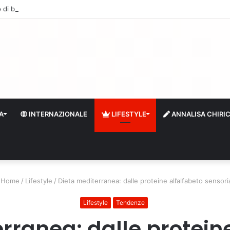
 di boa: sempre più stranieri in Riviera
A
INTERNAZIONALE
LIFESTYLE
ANNALISA CHIRI
Home
/
Lifestyle
/
Dieta mediterranea: dalle proteine all’alfabeto sensori
Lifestyle
Tendenze
rranea: dalle proteine