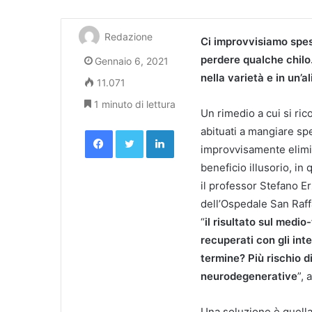
Redazione
Ci improvvisiamo spess
perdere qualche chilo.
Gennaio 6, 2021
nella varietà e in un’a
11.071
1 minuto di lettura
Un rimedio a cui si ric
Facebook
Twitter
LinkedIn
abituati a mangiare sp
improvvisamente elimina
beneficio illusorio, in
il professor Stefano Er
dell’Ospedale San Raffa
“
il risultato sul medi
recuperati con gli inte
termine? Più rischio d
neurodegenerative
”, 
Una soluzione è quella d