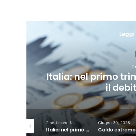
Leggi 
sale ancora
Caldo estr
2 settimane fa
Giugno 30, 2026
Giugno 30, 20
Italia: nel primo trimestre 2026 sale ancora il debito pubblico
Caldo estremo, Enel blinda la rete contro i blackout