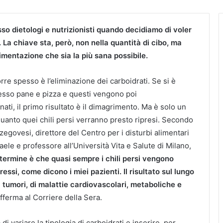
o dietologi e nutrizionisti quando decidiamo di voler
 La chiave sta, però, non nella quantità di cibo, ma
limentazione che sia la più sana possibile.
orre spesso è l’eliminazione dei carboidrati. Se si è
esso pane e pizza e questi vengono poi
ti, il primo risultato è il dimagrimento. Ma è solo un
 quanto quei chili persi verranno presto ripresi. Secondo
zegovesi, direttore del Centro per i disturbi alimentari
ele e professore all’Università Vita e Salute di Milano,
o-termine è che quasi sempre i chili persi vengono
ressi, come dicono i miei pazienti. Il risultato sul lungo
i tumori, di malattie cardiovascolari, metaboliche e
afferma al Corriere della Sera.
i variare la tipologia di carboidrati e inserire, per