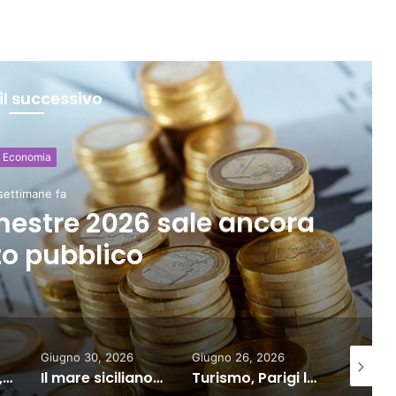
il successivo
Attualità e politica
Giugno 30, 2026
emo, Enel blinda la rete contro
blackout
26
Giugno 26, 2026
2 settimane fa
2 se
Il mare siciliano vale 900 milioni ma la filiera è fuori dall’Isola
Turismo, Parigi la più cara d’Europa, Italia piazza 5 città in top 20
Cultura motore del turismo in Italia, crescono i visitatori