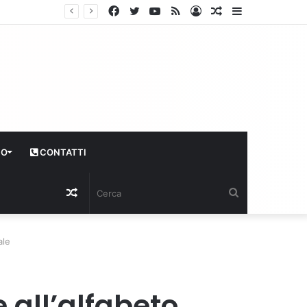
Facebook
Twitter
YouTube
RSS
Log
Articolo
Sidebar
In
casuale
CO
CONTATTI
Articolo
Cerca
casuale
ale
 all’alfabeto