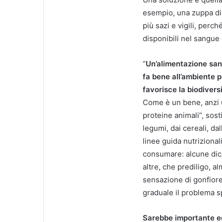
esempio, una zuppa di l
più sazi e vigili, perc
disponibili nel sangue
“
Un’alimentazione sana
fa bene all’ambiente 
favorisce la biodiversi
Come è un bene, anzi u
proteine animali”, sost
legumi, dai cereali, dal
linee guida nutriziona
consumare: alcune dico
altre, che prediligo, a
sensazione di gonfiore 
graduale il problema s
Sarebbe importante ed