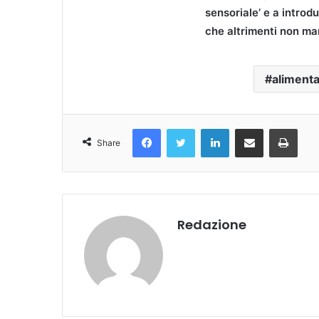
sensoriale’ e a introd
che altrimenti non m
aliment
Facebook
Twitter
LinkedIn
Condividi Via Email
Stampa
Share
Redazione