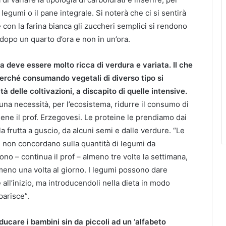
egumi o il pane integrale. Si noterà che ci si sentirà
hé con la farina bianca gli zuccheri semplici si rendono
 dopo un quarto d’ora e non in un’ora.
 deve essere molto ricca di verdura e variata. Il che
perché consumando vegetali di diverso tipo si
tà delle coltivazioni, a discapito di quelle intensive.
na necessità, per l’ecosistema, ridurre il consumo di
iene il prof. Erzegovesi. Le proteine le prendiamo dai
la frutta a guscio, da alcuni semi e dalle verdure. “Le
li non concordano sulla quantità di legumi da
no – continua il prof – almeno tre volte la settimana,
lmeno una volta al giorno. I legumi possono dare
all’inizio, ma introducendoli nella dieta in modo
parisce”.
ucare i bambini sin da piccoli ad un ‘alfabeto