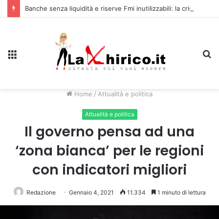
Banche senza liquidità e riserve Fmi inutilizzabili: la crisi dell’economia russa
Menu
C
Home
/
Attualità e politica
Attualità e politica
Il governo pensa ad una
‘zona bianca’ per le regioni
con indicatori migliori
Redazione
Gennaio 4, 2021
11.334
1 minuto di lettura