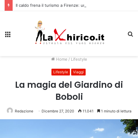
Il caldo frena il turismo a Firenze: una prima ripresa solo a settembre
Menu
C
Home
/
Lifestyle
Lifestyle
Viaggi
La magia del Giardino di
Boboli
Redazione
Dicembre 27, 2020
11.041
1 minuto di lettura