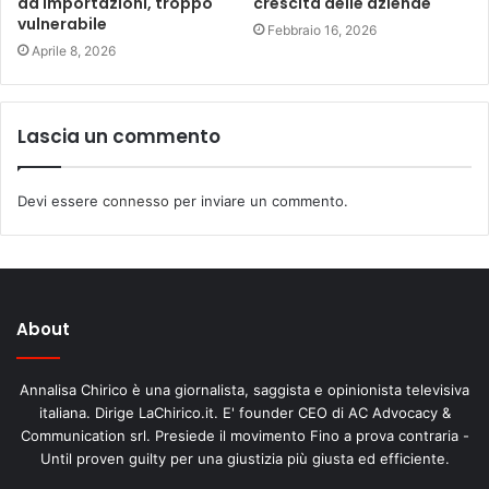
da importazioni, troppo
crescita delle aziende
vulnerabile
Febbraio 16, 2026
Aprile 8, 2026
Lascia un commento
Devi essere
connesso
per inviare un commento.
About
Annalisa Chirico è una giornalista, saggista e opinionista televisiva
italiana. Dirige LaChirico.it. E' founder CEO di AC Advocacy &
Communication srl. Presiede il movimento Fino a prova contraria -
Until proven guilty per una giustizia più giusta ed efficiente.