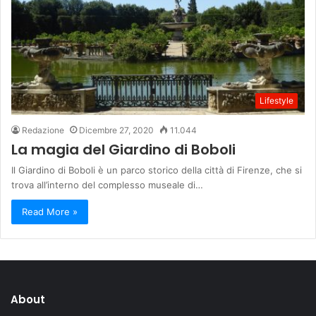
Lifestyle
Redazione
Dicembre 27, 2020
11.044
La magia del Giardino di Boboli
Il Giardino di Boboli è un parco storico della città di Firenze, che si
trova all’interno del complesso museale di…
Read More »
About