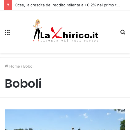
Ocse, la crescita del reddito rallenta a +0,2% nel primo trimestre, in Italia +0,8%
Menu
C
Home
/
Boboli
Boboli