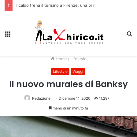
Il caldo frena il turismo a Firenze: una prima ripresa solo a settembre
Menu
C
Home
/
Lifestyle
Lifestyle
Viaggi
Il nuovo murales di Banksy
Redazione
Dicembre 11, 2020
11.297
meno di un minuto fa