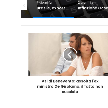
iorni fa
7 giorni fa
2 giorni fa
Meta, TikTok, Snap e YouTube affrontano una nuova causa legale negli Stati Uniti
Brasile, export verso l’Ue in crescita dall’accordo con il Mercosur
Asl di Benevento: assolta l'ex
ministro De Girolamo, il fatto non
sussiste