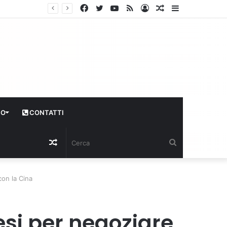
Facebook
Twitter
YouTube
RSS
Log
Articolo
Sidebar
In
casuale
CO
CONTATTI
Articolo
Cerca
casuale
con la Cina
esi per negoziare