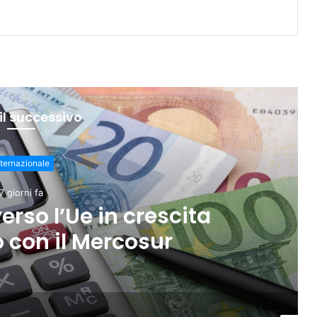
il successivo
nternazionale
7 giorni fa
verso l’Ue in crescita
 con il Mercosur