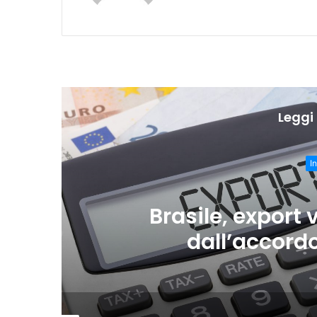
Leggi 
I
o
Brasile, export 
dall’accordo