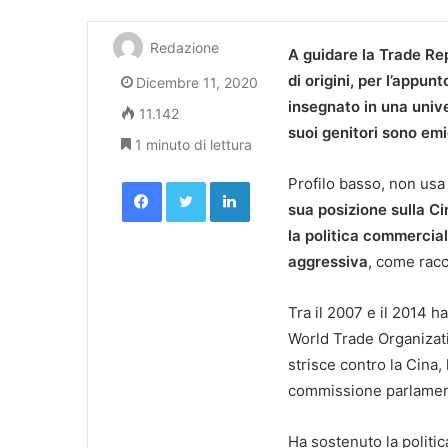
Redazione
A guidare la Trade Re
di origini, per l’appun
Dicembre 11, 2020
insegnato in una univ
11.142
suoi genitori sono em
1 minuto di lettura
Facebook
Twitter
LinkedIn
Profilo basso, non usa 
sua posizione sulla Ci
la politica commercial
aggressiva
, come rac
Tra il 2007 e il 2014 h
World Trade Organizati
strisce contro la Cina, 
commissione parlament
Ha sostenuto la politica