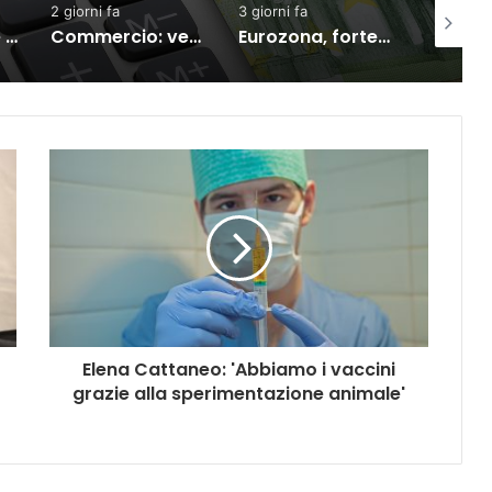
2 giorni fa
3 giorni fa
3 giorni f
Inflazione Ocse cala al 4,2% a giugno, Italia giù al 3%
Commercio: vendite in lieve calo ma semestre in crescita
Eurozona, forte correlazione tra shock di fiducia e calo dei consumi
Elena Cattaneo: 'Abbiamo i vaccini
grazie alla sperimentazione animale'