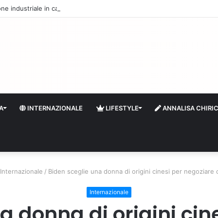
one industriale in calo dell’1% a giugno
A
INTERNAZIONALE
LIFESTYLE
ANNALISA CHIRI
Internazionale
/
Biden sceglie una donna di origini cinesi per negoziare 
Internazionale
a donna di origini cin