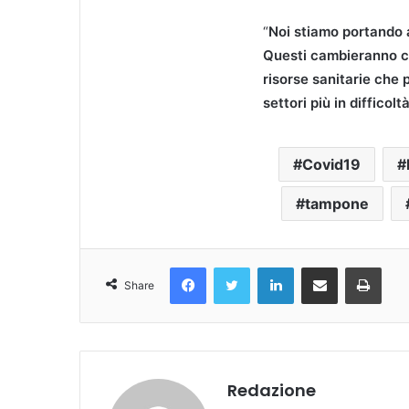
“
Noi stiamo portando a
Questi cambieranno co
risorse sanitarie che 
settori più in difficolt
Covid19
tampone
Facebook
Twitter
LinkedIn
Condividi Via Email
Stampa
Share
Redazione