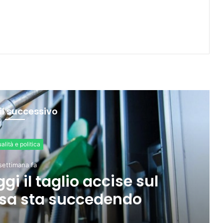
il successivo
Economia
settimane fa
pazione al 76,3%, ma
rmazione e povertà”