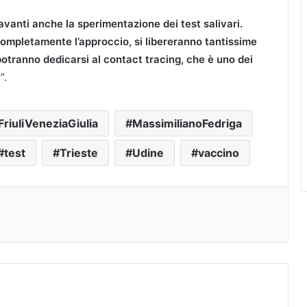
vanti anche la sperimentazione dei test salivari.
mpletamente l’approccio, si libereranno tantissime
potranno dedicarsi al contact tracing, che è uno dei
à
”.
FriuliVeneziaGiulia
MassimilianoFedriga
test
Trieste
Udine
vaccino