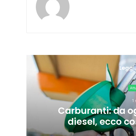
Leggi 
2 
Ue: “Tasso occu
indietro su fo