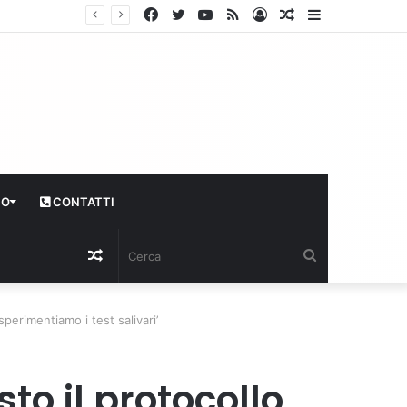
Facebook
Twitter
YouTube
RSS
Log
Articolo
Sidebar
In
casuale
CO
CONTATTI
Articolo
Cerca
casuale
sperimentiamo i test salivari’
to il protocollo