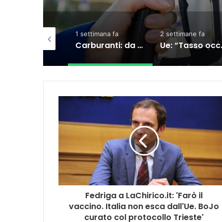
ettimana fa
2 settimane fa
3 settimane fa
Carburanti: da oggi il taglio accise sul diesel, ecco cosa sta succedendo
Ue: “Tasso occupazione al 76,3%, ma indietro su formazione e povertà”
Carburanti, 
Fedriga a LaChirico.it: 'Farò il
vaccino. Italia non esca dall'Ue. BoJo
curato col protocollo Trieste'