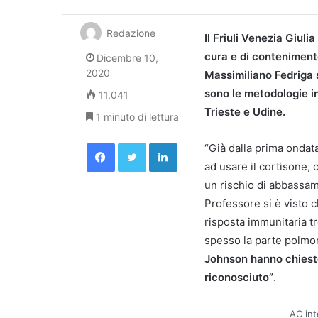
Redazione
Il Friuli Venezia Giuli
cura e di contenimento
Dicembre 10,
2020
Massimiliano Fedriga s
sono le metodologie in
11.041
Trieste e Udine.
1 minuto di lettura
Facebook
Twitter
LinkedIn
“Già dalla prima ondat
ad usare il cortisone,
un rischio di abbassame
Professore si è visto ch
risposta immunitaria 
spesso la parte polmo
Johnson hanno chiesto i
riconosciuto”
.
AC int