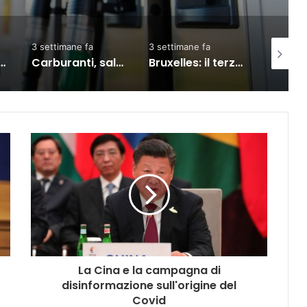
3 settimane fa
2 giorni fa
1 settima
salgono prezzi: diesel self vola oltre i 2 euro al litro
Bruxelles: il terzo Consiglio sul commercio Ue-India, partnership rafforzata
Meta, TikTok, Snap e YouTube affrontano una nuova causa legale negli Stati Uniti
La Cina e la campagna di
disinformazione sull'origine del
Covid