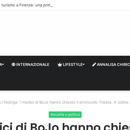
 il turismo a Firenze: una prima ripresa solo a settembre
A
INTERNAZIONALE
LIFESTYLE
ANNALISA CHIRI
a
/
Fedriga: ‘I medici di BoJo hanno chiesto il protocollo Trieste. A Udine 
Attualità e politica
ici di BoJo hanno chies