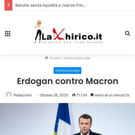
Banche senza liquidità e riserve Fmi inutilizzabili: la crisi dell’economia russa
Menu
C
Home
/
Internazionale
Internazionale
Erdogan contro Macron
Redazione
Ottobre 26, 2020
11.134
meno di un minuto fa