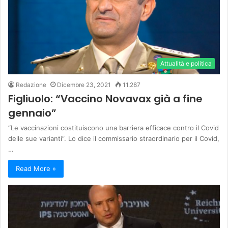
Attualità e politica
Redazione
Dicembre 23, 2021
11.287
Figliuolo: “Vaccino Novavax già a fine
gennaio”
“Le vaccinazioni costituiscono una barriera efficace contro il Covid
delle sue varianti”. Lo dice il commissario straordinario per il Covid,
…
Read More »