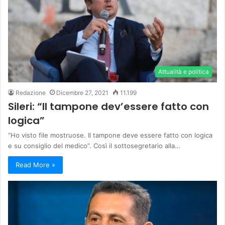
Attualità e politica
Redazione
Dicembre 27, 2021
11.199
Sileri: “Il tampone dev’essere fatto con
logica”
“Ho visto file mostruose. Il tampone deve essere fatto con logica
e su consiglio del medico”. Così il sottosegretario alla…
Read More »