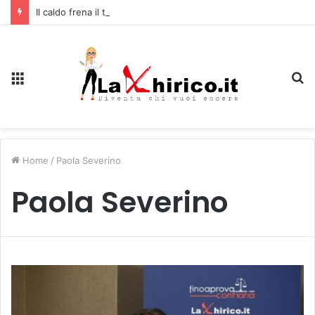
Il caldo frena il turismo a Firenze: una prima ripresa solo a settembre
Menu
C
Home
/
Paola Severino
Paola Severino