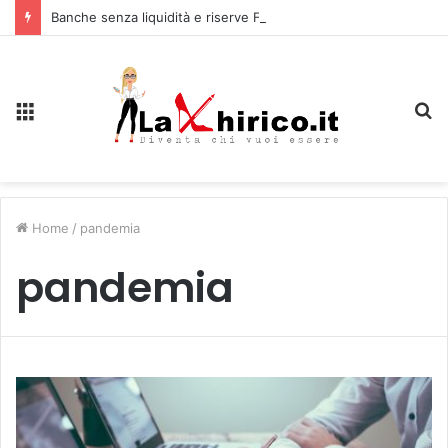
Banche senza liquidità e riserve Fmi inutilizzabili: la crisi dell’economia russa
Menu
C
Home
/
pandemia
pandemia