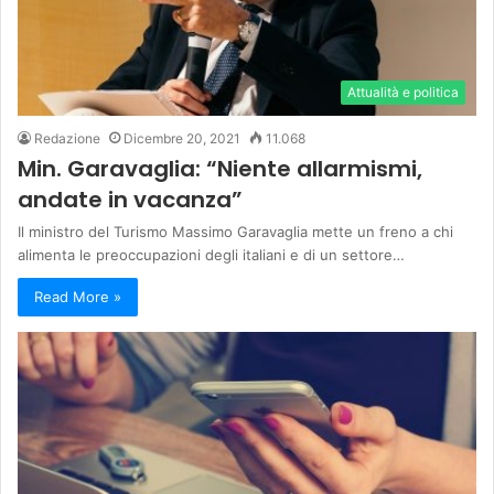
Attualità e politica
Redazione
Dicembre 20, 2021
11.068
Min. Garavaglia: “Niente allarmismi,
andate in vacanza”
Il ministro del Turismo Massimo Garavaglia mette un freno a chi
alimenta le preoccupazioni degli italiani e di un settore…
Read More »