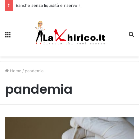
Banche senza liquidità e riserve Fmi inutilizzabili: la crisi dell’economia russa
Menu
C
Home
/
pandemia
pandemia