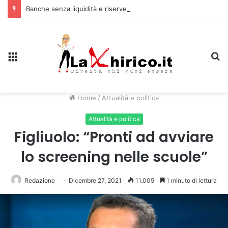
Banche senza liquidità e riserve Fmi inutilizzabili: la crisi dell’economia russa
Menu
C
Home
/
Attualità e politica
Attualità e politica
Figliuolo: “Pronti ad avviare
lo screening nelle scuole”
Redazione
Dicembre 27, 2021
11.005
1 minuto di lettura