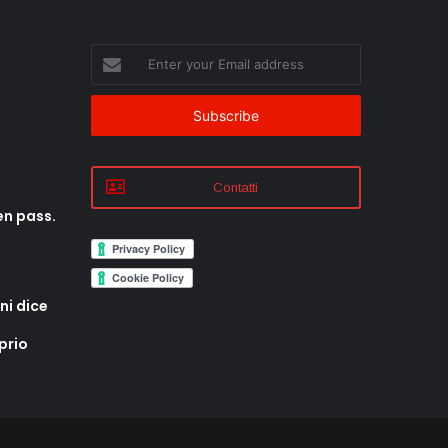
Enter
your
Email
address
Contatti
en pass.
ni dice
prio