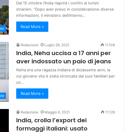
Dal 15 ottobre l’India riaprirà i confini ai turisti
stranieri. “Dopo aver preso in considerazione diverse
informazioni, il ministero dell’Interno…
Read More »
ale
Redazione
Luglio 28, 2021
11.106
India, Neha uccisa a 17 anni per
aver indossato un paio di jeans
Neha era una ragazza indiana di diciassette anni, la
cui giovane vita è stata stroncata dai suoi familiari per
un…
Read More »
ale
Redazione
Maggio 6, 2021
11.126
India, crolla l’export dei
formaggi italiani: usato