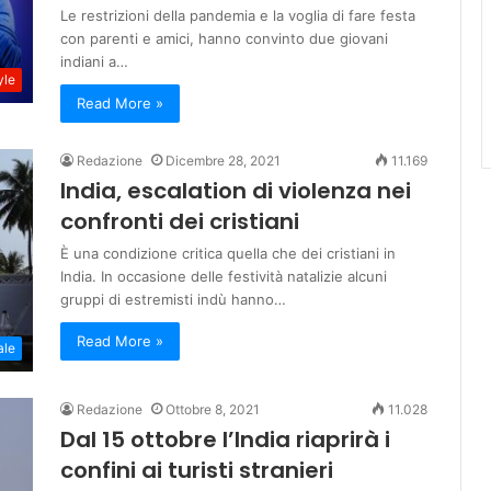
Le restrizioni della pandemia e la voglia di fare festa
con parenti e amici, hanno convinto due giovani
indiani a…
yle
Read More »
Redazione
Dicembre 28, 2021
11.169
India, escalation di violenza nei
confronti dei cristiani
È una condizione critica quella che dei cristiani in
India. In occasione delle festività natalizie alcuni
gruppi di estremisti indù hanno…
Read More »
ale
Redazione
Ottobre 8, 2021
11.028
Dal 15 ottobre l’India riaprirà i
confini ai turisti stranieri