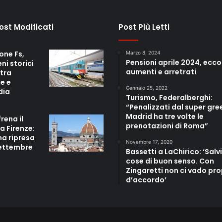
Post Modificati
Post Più Letti
one Fs,
Marzo 8, 2024
Pensioni aprile 2024, ecco
eni storici
aumenti e arretrati
 tra
e e
Gennaio 25, 2022
dia
Turismo, Federalberghi:
“Penalizzati dal super gre
Madrid ha tre volte le
frena il
prenotazioni di Roma”
a Firenze:
ma ripresa
Novembre 17, 2020
settembre
Bassetti a LaChirico: ‘Salvi
cose di buon senso. Con
Zingaretti non ci vado pro
d’accordo’