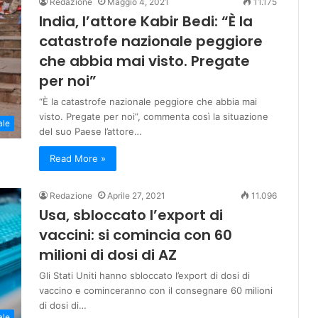
Redazione
Maggio 4, 2021
11.175
India, l’attore Kabir Bedi: “È la
catastrofe nazionale peggiore
che abbia mai visto. Pregate
per noi”
“È la catastrofe nazionale peggiore che abbia mai
visto. Pregate per noi”, commenta così la situazione
ale
del suo Paese l’attore…
Read More »
Redazione
Aprile 27, 2021
11.096
Usa, sbloccato l’export di
vaccini: si comincia con 60
milioni di dosi di AZ
Gli Stati Uniti hanno sbloccato l’export di dosi di
vaccino e cominceranno con il consegnare 60 milioni
di dosi di…
ale