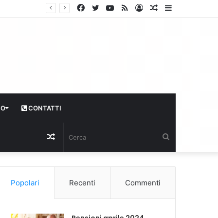
Facebook
Twitter
YouTube
RSS
Log
Articolo
Sidebar
In
casuale
CO
CONTATTI
Articolo
Cerca
casuale
Popolari
Recenti
Commenti