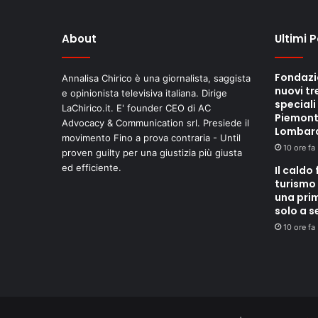
About
Ultimi 
Fondazi
Annalisa Chirico è una giornalista, saggista
nuovi tr
e opinionista televisiva italiana. Dirige
speciali
LaChirico.it. E' founder CEO di AC
Piemont
Advocacy & Communication srl. Presiede il
Lombar
movimento Fino a prova contraria - Until
10 ore fa
proven guilty per una giustizia più giusta
ed efficiente.
Il caldo 
turismo 
una pri
solo a 
10 ore fa