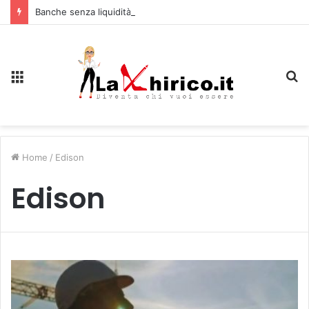
Banche senza liquidità e riserve Fmi inutilizzabili: la crisi dell’economia russa
Menu
C
Home
/
Edison
Edison