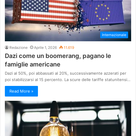
Internazionale
Redazione
Aprile 1, 2026
11.619
Dazi come un boomerang, pagano le
famiglie americane
Dazi al 50%, poi abbassati al 20%, successivamente azzerati per
poi stabilizzarsi al 15 percento. La scure delle tariffe statunitensi…
Read More »