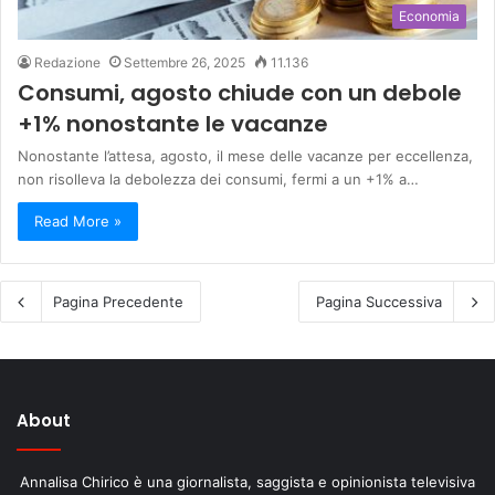
Economia
Redazione
Settembre 26, 2025
11.136
Consumi, agosto chiude con un debole
+1% nonostante le vacanze
Nonostante l’attesa, agosto, il mese delle vacanze per eccellenza,
non risolleva la debolezza dei consumi, fermi a un +1% a…
Read More »
Pagina Precedente
Pagina Successiva
About
Annalisa Chirico è una giornalista, saggista e opinionista televisiva