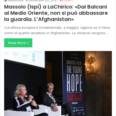
Redazione
Settembre 30, 2021
15.417
Massolo (Ispi) a LaChirico: «Dai Balcani
al Medio Oriente, non si può abbassare
la guardia. L’Afghanistan»
«La difesa europea è fondamentale, a maggior ragione se si tiene
conto di quanto accaduto in Afghanistan. Le minacce vengono…
Read More »