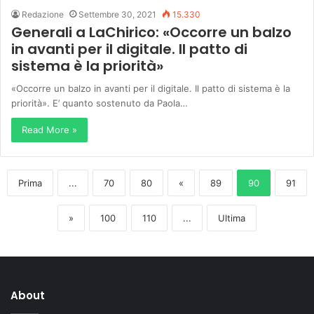
Redazione
Settembre 30, 2021
15.330
Generali a LaChirico: «Occorre un balzo
in avanti per il digitale. Il patto di
sistema è la priorità»
«Occorre un balzo in avanti per il digitale. Il patto di sistema è la
priorità». E’ quanto sostenuto da Paola…
Read More »
Prima
...
70
80
«
89
90
91
»
100
110
...
Ultima
About