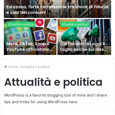
Eurozona, forte correlazione tra shock di fiducia
e calo dei consumi
Attualità e politica
Attualità e politica
Meta, TikTok, Snap e
Carburanti: da oggi il
YouTube affrontano
taglio accise sul diesel,
una nuova causa
ecco cosa sta
legale negli Stati Uniti
succedendo
Home
/
Attualità e politica
Attualità e politica
WordPress is a favorite blogging tool of mine and I share
tips and tricks for using WordPress here.