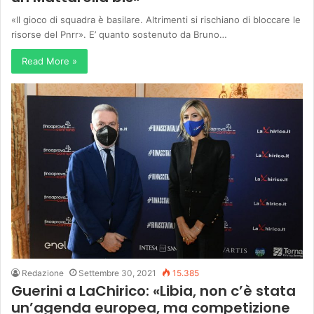
«Il gioco di squadra è basilare. Altrimenti si rischiano di bloccare le
risorse del Pnrr». E’ quanto sostenuto da Bruno…
Read More »
Redazione
Settembre 30, 2021
15.385
Guerini a LaChirico: «Libia, non c’è stata
un’agenda europea, ma competizione