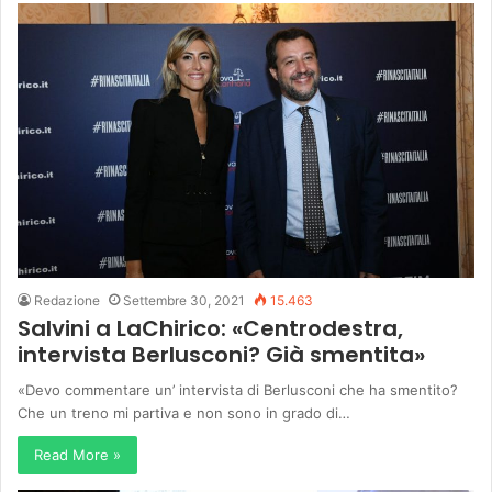
Redazione
Settembre 30, 2021
15.463
Salvini a LaChirico: «Centrodestra,
intervista Berlusconi? Già smentita»
«Devo commentare un’ intervista di Berlusconi che ha smentito?
Che un treno mi partiva e non sono in grado di…
Read More »