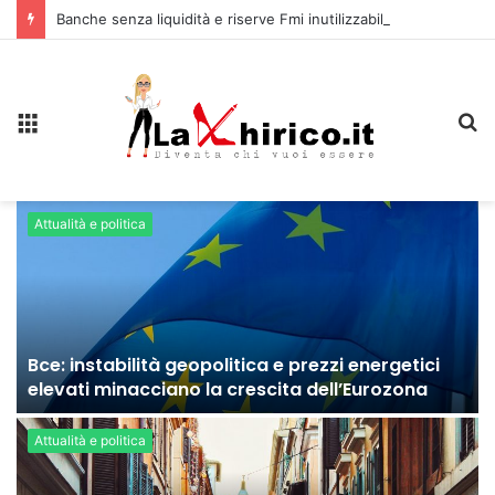
Banche senza liquidità e riserve Fmi inutilizzabili: la crisi dell’economia russa
Menu
C
Attualità e politica
Bce: instabilità geopolitica e prezzi energetici
elevati minacciano la crescita dell’Eurozona
Attualità e politica