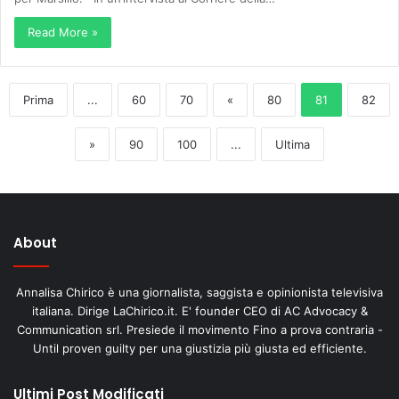
Read More »
Prima
...
60
70
«
80
81
82
»
90
100
...
Ultima
About
Annalisa Chirico è una giornalista, saggista e opinionista televisiva
italiana. Dirige LaChirico.it. E' founder CEO di AC Advocacy &
Communication srl. Presiede il movimento Fino a prova contraria -
Until proven guilty per una giustizia più giusta ed efficiente.
Ultimi Post Modificati