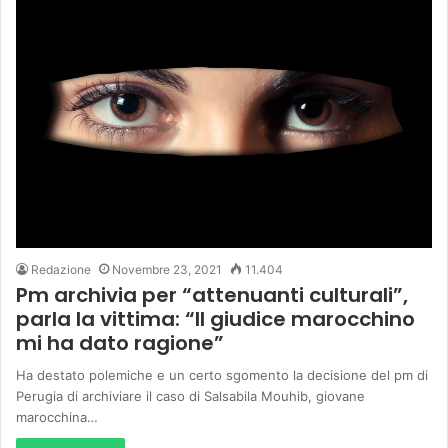
Redazione
Novembre 23, 2021
11.404
Pm archivia per “attenuanti culturali”,
parla la vittima: “Il giudice marocchino
mi ha dato ragione”
Ha destato polemiche e un certo sgomento la decisione del pm di
Perugia di archiviare il caso di Salsabila Mouhib, giovane
marocchina…