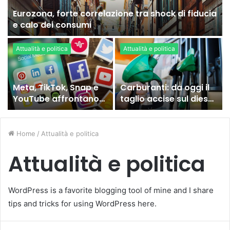
Eurozona, forte correlazione tra shock di fiducia
e calo dei consumi
Attualità e politica
Attualità e politica
Meta, TikTok, Snap e
Carburanti: da oggi il
YouTube affrontano
taglio accise sul diesel,
una nuova causa
ecco cosa sta
legale negli Stati Uniti
succedendo
Home
/
Attualità e politica
Attualità e politica
WordPress is a favorite blogging tool of mine and I share
tips and tricks for using WordPress here.