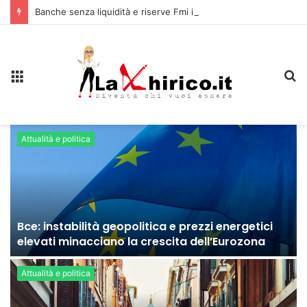
Banche senza liquidità e riserve Fmi inutilizzabili: la crisi dell’economia russa
Menu
C
Attualità e politica
Bce: instabilità geopolitica e prezzi energetici
elevati minacciano la crescita dell’Eurozona
Attualità e politica