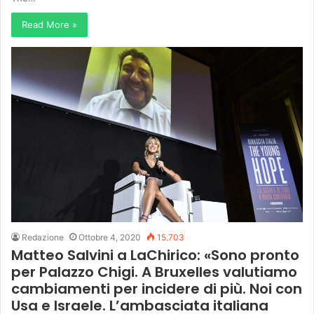
Read More »
Redazione
Ottobre 4, 2020
15.703
Matteo Salvini a LaChirico: «Sono pronto
per Palazzo Chigi. A Bruxelles valutiamo
cambiamenti per incidere di più. Noi con
Usa e Israele. L’ambasciata italiana