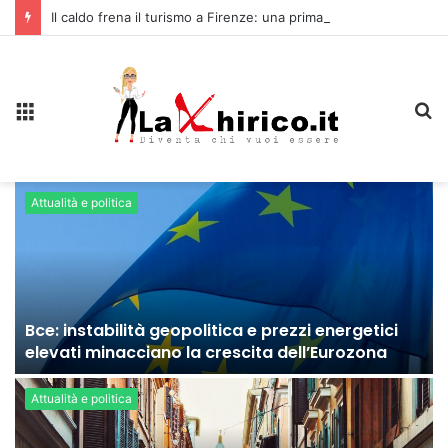
Il caldo frena il turismo a Firenze: una prima ripresa solo a settembre
Menu
C
Attualità e politica
Bce: instabilità geopolitica e prezzi energetici
elevati minacciano la crescita dell’Eurozona
Attualità e politica