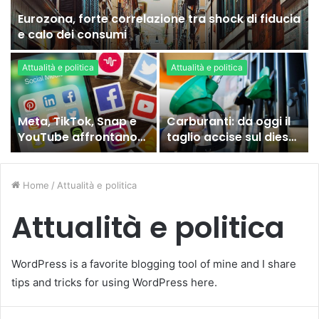
Eurozona, forte correlazione tra shock di fiducia
e calo dei consumi
Attualità e politica
Attualità e politica
Meta, TikTok, Snap e
Carburanti: da oggi il
YouTube affrontano
taglio accise sul diesel,
una nuova causa
ecco cosa sta
legale negli Stati Uniti
succedendo
Home
/
Attualità e politica
Attualità e politica
WordPress is a favorite blogging tool of mine and I share
tips and tricks for using WordPress here.