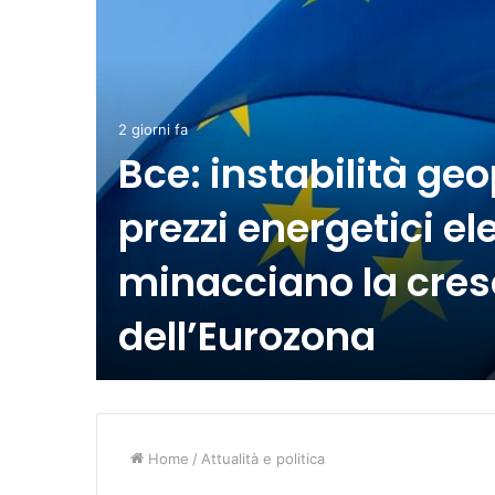
ione,
2 giorni fa
Bce: instabilità geo
prezzi energetici el
minacciano la cres
dell’Eurozona
Home
/
Attualità e politica