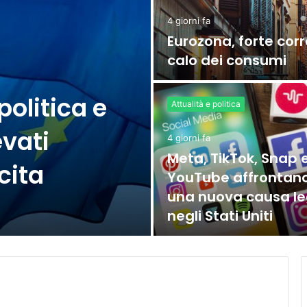
4 giorni fa
Eurozona, forte corr
calo dei consumi
politica e
Attualità e politica
evati
4 giorni fa
Meta, TikTok, Snap 
cita
YouTube affrontan
una nuova causa le
negli Stati Uniti