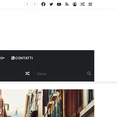
Facebook
Twitter
YouTube
RSS
Log
Articolo
Sidebar
In
casuale
CO
CONTATTI
Articolo
Cerca
casuale
Economia