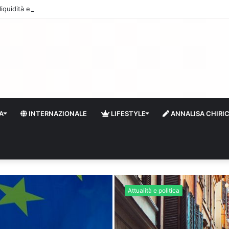
quidità e riserve Fmi inutilizzabili: la crisi dell’economia russa
A
INTERNAZIONALE
LIFESTYLE
ANNALISA CHIRI
Attualità e politica