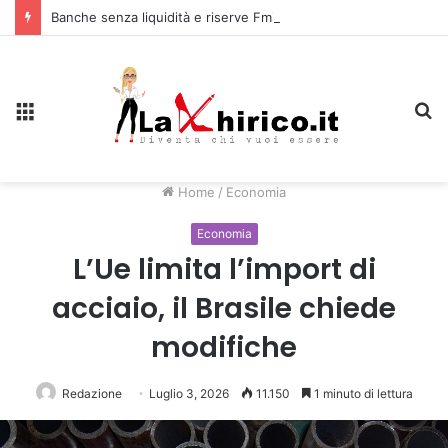
Banche senza liquidità e riserve Fmi inutilizzabili: la crisi dell’economia russa
Menu
C
Home
/
Economia
Economia
L’Ue limita l’import di
acciaio, il Brasile chiede
modifiche
Redazione
Luglio 3, 2026
11.150
1 minuto di lettura