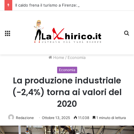
Il caldo frena il turismo a Firenze: una prima ripresa solo a settembre
Menu
C
Home
/
Economia
Economia
La produzione industriale
(-2,4%) torna ai valori del
2020
Redazione
Ottobre 13, 2025
11.038
1 minuto di lettura