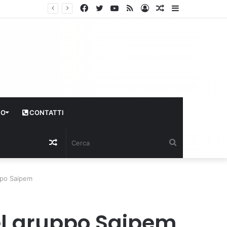
Facebook
Twitter
YouTube
RSS
Log
Articolo
Sidebar
In
casuale
CO
CONTATTI
Articolo
Cerca
casuale
uppo Saipem
del gruppo Saipem