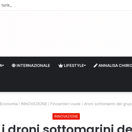
 il turismo a Firenze: una prima ripresa solo a settembre
A
INTERNAZIONALE
LIFESTYLE
ANNALISA CHIRI
Economia
/
INNOVAZIONE
/
Fincantieri vuole i droni sottomarini del gr
INNOVAZIONE
e i droni sottomarini 