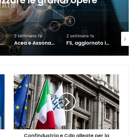
izzare le grandi opere
2 settimane fa
2 settimane fa
1 settima
Ecco cosa cambierà dal 2 agosto per chi usa l’IA
Acea e Assonautica Italiana insieme per lo sviluppo della Blue Economy
FS, aggiornato il contratto: 4 miliardi per la rete ferroviaria
Confindustria e Cdp alleate per la