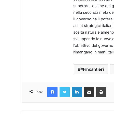
superare l’esame del g
nella seconda metà del
il governo ha il poter
asset strategici italian
scelta naturale almeno
sviluppando la nuova d
l’obiettivo del governo
rimangano in mani ital
#Fincantieri
Facebook
Twitter
LinkedIn
Condividi Via Email
Stampa
Share