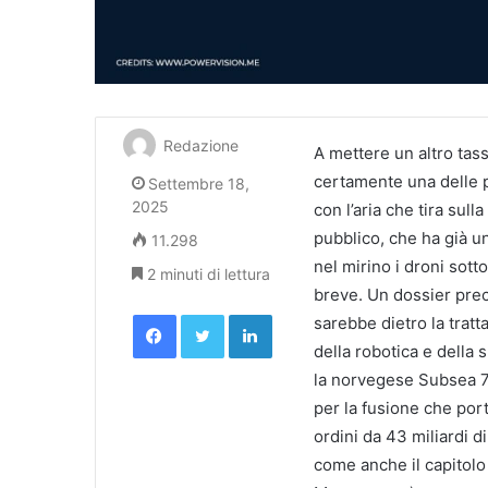
Redazione
A mettere un altro tas
certamente una delle pr
Settembre 18,
2025
con l’aria che tira sul
pubblico, che ha già u
11.298
nel mirino i droni sot
2 minuti di lettura
breve. Un dossier pre
Facebook
Twitter
LinkedIn
sarebbe dietro la tratt
della robotica e della
la norvegese Subsea 7
per la fusione che por
ordini da 43 miliardi di
come anche il capitolo c