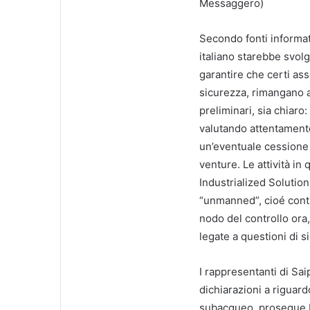
Messaggero)
Secondo fonti informate
italiano starebbe svol
garantire che certi ass
sicurezza, rimangano a
preliminari, sia chiar
valutando attentamente 
un’eventuale cessione a
venture. Le attività in
Industrialized Solution
“unmanned”, cioé contr
nodo del controllo ora,
legate a questioni di s
I rappresentanti di Sa
dichiarazioni a riguar
subacqueo, prosegue 