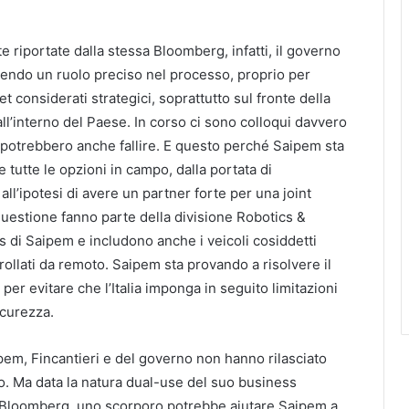
 riportate dalla stessa Bloomberg, infatti, il governo
gendo un ruolo preciso nel processo, proprio per
et considerati strategici, soprattutto sul fronte della
ll’interno del Paese. In corso ci sono colloqui davvero
o: potrebbero anche fallire. E questo perché Saipem sta
tutte le opzioni in campo, dalla portata di
ll’ipotesi di avere un partner forte per una joint
 questione fanno parte della divisione Robotics &
s di Saipem e includono anche i veicoli cosiddetti
ollati da remoto. Saipem sta provando a risolvere il
 per evitare che l’Italia imponga in seguito limitazioni
icurezza.
ipem, Fincantieri e del governo non hanno rilasciato
do. Ma data la natura dual-use del suo business
Bloomberg, uno scorporo potrebbe aiutare Saipem a