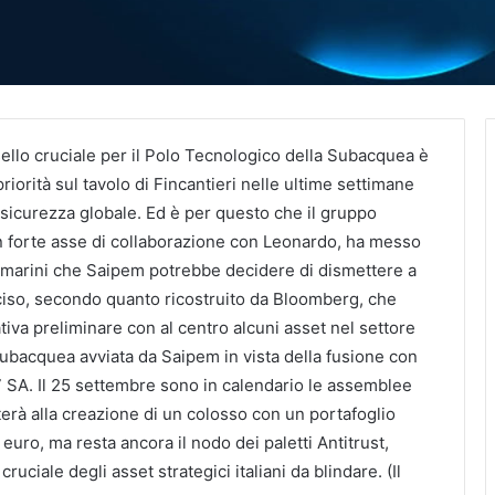
sello cruciale per il Polo Tecnologico della Subacquea è
iorità sul tavolo di Fincantieri nelle ultime settimane
la sicurezza globale. Ed è per questo che il gruppo
n forte asse di collaborazione con Leonardo, ha messo
tomarini che Saipem potrebbe decidere di dismettere a
ciso, secondo quanto ricostruito da Bloomberg, che
ativa preliminare con al centro alcuni asset nel settore
 subacquea avviata da Saipem in vista della fusione con
 SA. Il 25 settembre sono in calendario le assemblee
terà alla creazione di un colosso con un portafoglio
 euro, ma resta ancora il nodo dei paletti Antitrust,
ruciale degli asset strategici italiani da blindare. (Il