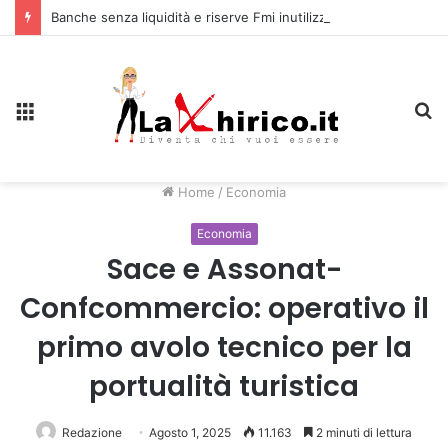
Banche senza liquidità e riserve Fmi inutilizzabili: la crisi dell’economia russa
Menu
C
Home
/
Economia
Economia
Sace e Assonat-
Confcommercio: operativo il
primo avolo tecnico per la
portualità turistica
Redazione
Agosto 1, 2025
11.163
2 minuti di lettura