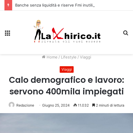
Banche senza liquidità e riserve Fmi inutilizzabili: la crisi dell’economia russa
Menu
C
Home
/
Lifestyle
/
Viaggi
Viaggi
Calo demografico e lavoro:
servono 400mila impiegati
Redazione
Giugno 25, 2024
11.032
2 minuti di lettura