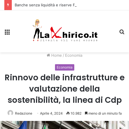
Banche senza liquidità e riserve Fmi inutilizzabili: la crisi dell’economia russa
Menu
C
Home
/
Economia
Economia
Rinnovo delle infrastrutture e
valutazione della
sostenibilità, la linea di Cdp
Redazione
Aprile 4, 2024
10.982
meno di un minuto fa