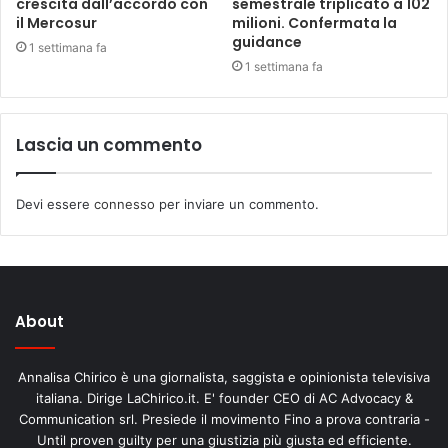
crescita dall’accordo con
semestrale triplicato a 102
il Mercosur
milioni. Confermata la
guidance
1 settimana fa
1 settimana fa
Lascia un commento
Devi essere
connesso
per inviare un commento.
About
Annalisa Chirico è una giornalista, saggista e opinionista televisiva
italiana. Dirige LaChirico.it. E' founder CEO di AC Advocacy &
Communication srl. Presiede il movimento Fino a prova contraria -
Until proven guilty per una giustizia più giusta ed efficiente.