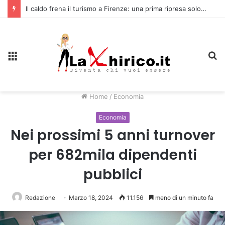
Il caldo frena il turismo a Firenze: una prima ripresa solo a settembre
Menu
C
Home
/
Economia
Economia
Nei prossimi 5 anni turnover
per 682mila dipendenti
pubblici
Redazione
Marzo 18, 2024
11.156
meno di un minuto fa