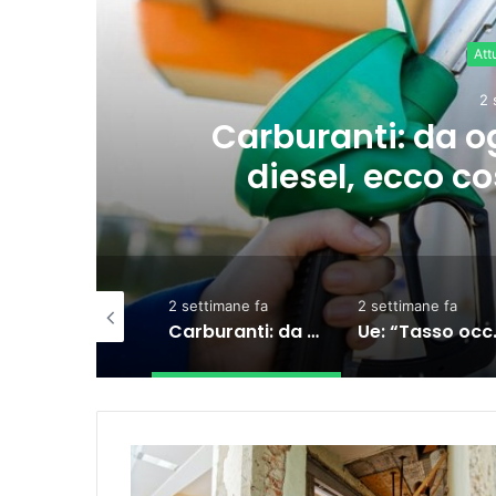
lio accise sul
Ue
 succedendo
2 settimane fa
2 settimane fa
3 settimane 
Carburanti: da oggi il taglio accise sul diesel, ecco cosa sta succedendo
Ue: “Tasso occupazione al 76,3%, ma indietro su formazione e povertà”