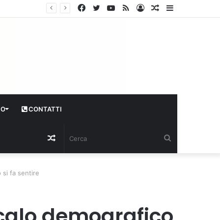
Facebook
Twitter
YouTube
RSS
Log
Articolo
Sidebar
In
casuale
CO
CONTATTI
Articolo
Cerca
casuale
 si fa sentire
l calo demografico