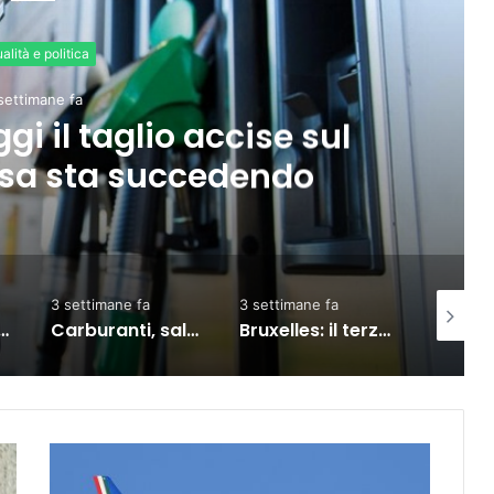
Economia
2 settimane fa
: “Tasso occupazione al 76,3
indietro su formazione e pove
fa
3 settimane fa
4 giorni fa
2 
Carburanti, salgono prezzi: diesel self vola oltre i 2 euro al litro
Bruxelles: il terzo Consiglio sul commercio Ue-India, partnership rafforzata
Meta, TikTok, Snap e YouTube affrontano una nuova causa legale negli Stati Uniti