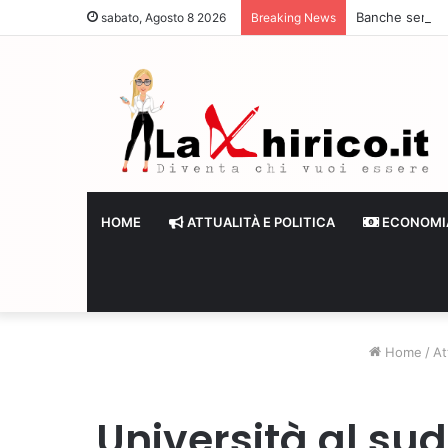
Banche senza li
sabato, Agosto 8 2026
Breaking News
HOME
ATTUALITÀ E POLITICA
ECONOMI
Home
/
At
Università al sud