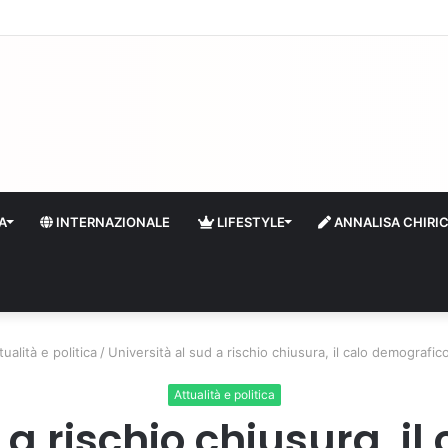
quidità e riserve Fmi inutilizzabili: la crisi dell’economia russa
A
INTERNAZIONALE
LIFESTYLE
ANNALISA CHIRI
tualità e politica
/
Università al sud a rischio chiusura, il calo demografico
Attualità e politica
 a rischio chiusura, i