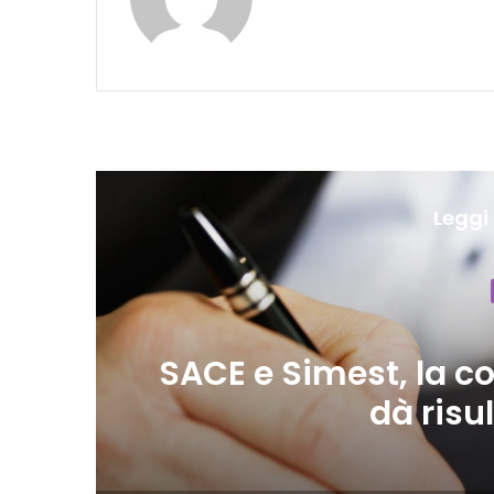
Leggi 
SACE e Simest, la co
dà risul