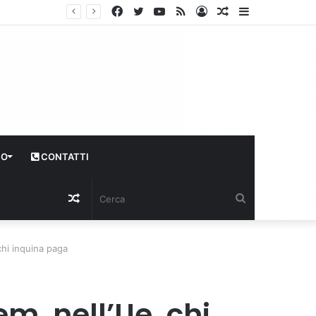
Facebook
Twitter
YouTube
RSS
Log
Articolo
Sidebar
In
casuale
CO
CONTATTI
Articolo
Cerca
casuale
chi inquina paga
m, nell’Ue, chi