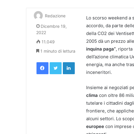
Redazione
Lo scorso weekend a s
accordo, da parte delle
Dicembre 19,
2022
della CO2 dei Ventiset
2005 dà un prezzo alle
11.049
inquina paga”
, riporta
1 minuto di lettura
dell’azione climatica U
Facebook
Twitter
LinkedIn
energia, ma anche trasp
inceneritori.
Insieme ai negoziati p
clima
con oltre 86 mili
tutelare i cittadini dag
frontiere, che appliche
alcuni settori. Lo scop
europee
con imprese d