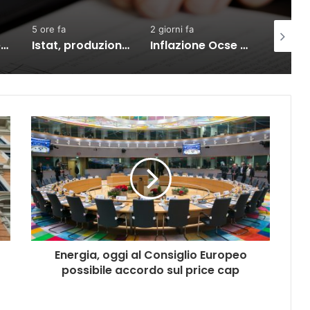
5 ore fa
2 giorni fa
2 giorni f
Nel primo trimestre assunzioni nelle Marche solo per il lavoro intermittente
Istat, produzione industriale in calo dell’1% a giugno
Inflazione Ocse cala al 4,2% a giugno, Italia giù al 3%
Energia, oggi al Consiglio Europeo
possibile accordo sul price cap