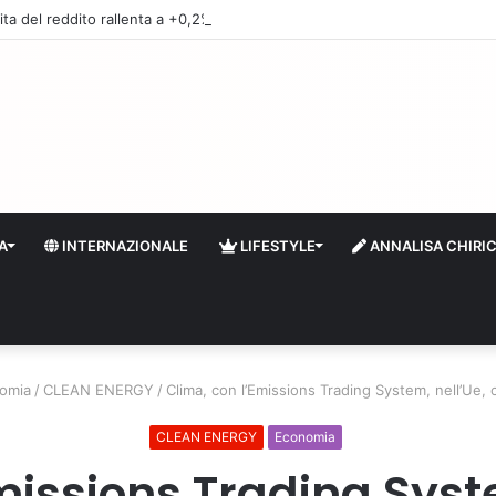
ita del reddito rallenta a +0,2% nel primo trimestre, in Italia +0,8%
A
INTERNAZIONALE
LIFESTYLE
ANNALISA CHIRI
omia
/
CLEAN ENERGY
/
Clima, con l’Emissions Trading System, nell’Ue, 
CLEAN ENERGY
Economia
missions Trading Syste