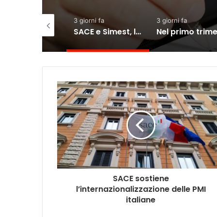
iorni fa
3 giorni fa
3 giorni fa
Commercio: vendite in lieve calo ma semestre in crescita
SACE e Simest, la collaborazione per l’export dà risultati positivi
SACE sostiene
l’internazionalizzazione delle PMI
italiane