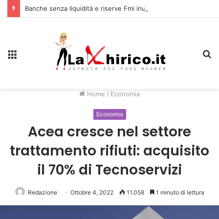
Banche senza liquidità e riserve Fmi inutilizzabili: la crisi dell’economia russa
Menu
C
Home
/
Economia
Economia
Acea cresce nel settore
trattamento rifiuti: acquisito
il 70% di Tecnoservizi
Redazione
Ottobre 4, 2022
11.058
1 minuto di lettura