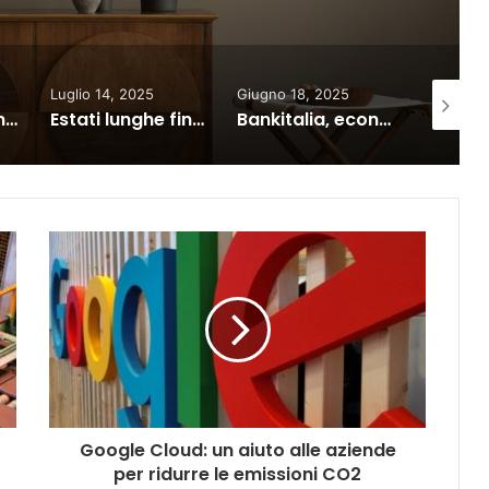
Luglio 14, 2025
Giugno 18, 2025
Aprile 24
Estate record in Italia: 38 milioni di arrivi e giro d’affari da 15 miliardi
Estati lunghe fino a 5 mesi in molte città d’Europa
Bankitalia, economia ligure in crescita solo dello 0,5%
Google Cloud: un aiuto alle aziende
per ridurre le emissioni CO2