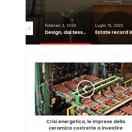
ile 24, 2026
Febbraio 3, 2026
Luglio 15, 2025
Acea sostiene gli artisti con il Premio Acea Contemporanea
Design, dal tessile alle luci per l’arredo Made in Italy un 2026 tra digitale e analogico
Crisi energetica, le imprese della
ceramica costrette a investire