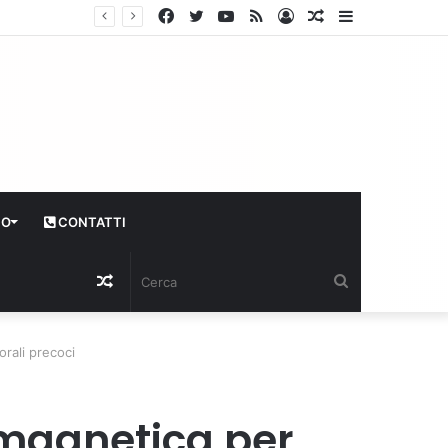
Facebook
Twitter
YouTube
RSS
Log
Articolo
Sidebar
In
casuale
CO
CONTATTI
Articolo
Cerca
casuale
rali precoci
 magnetica per