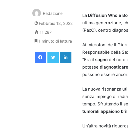
Redazione
La
Diffusion Whole B
ultima generazione, ch
Febbraio 18, 2022
(PacC), centro diagnos
11.287
1 minuto di lettura
Ai microfoni de Il Gior
Facebook
Twitter
LinkedIn
Responsabile della Sez
“Era il
sogno
del noto
potesse
diagnosticare
possono essere ancora 
La nuova risonanza uti
senza impiego di radia
tempo. Sfruttando il s
tumorali appaiono brill
Un’altra novità riguard