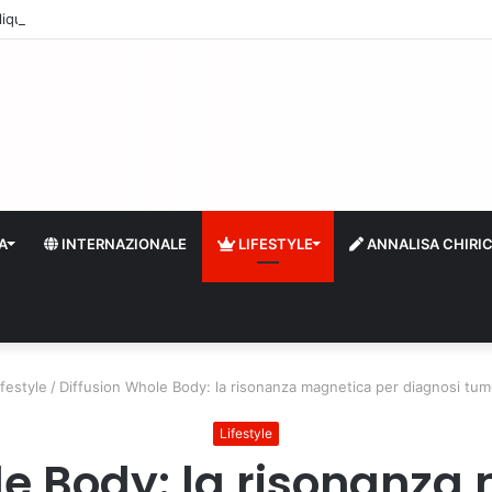
quidità e riserve Fmi inutilizzabili: la crisi dell’economia russa
A
INTERNAZIONALE
LIFESTYLE
ANNALISA CHIRI
ifestyle
/
Diffusion Whole Body: la risonanza magnetica per diagnosi tumo
Lifestyle
le Body: la risonanza