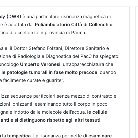
ody (DWB)
è una particolare risonanza magnetica di
e è adottata dal
Poliambulatorio Città di Collecchio
tico di eccellenza in provincia di Parma.
nale, il Dottor Stefano Folzani, Direttore Sanitario e
ione di Radiologia e Diagnostica del PacC ha spiegato:
 oncologo
Umberto Veronesi
: un’apparecchiatura che
 le patologie tumorali in fase molto precoce
, quando
facilmente curate e guarite”.
lizza sequenze particolari senza mezzo di contrasto e
zioni ionizzanti, esaminando tutto il corpo in poco
egnale indotto dalle molecole dell’acqua,
le cellule
anti e si distinguono rispetto agli altri tessuti
.
a la
tempistica
. La risonanza permette di
esaminare