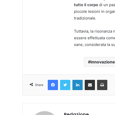
tutto il corpo
di un pa
piccole lesioni in org
tradizionale.
Tuttavia, la risonanza 
essere effettuata co
sane, considerata la su
innovazione
Facebook
Twitter
LinkedIn
Condividi Via Email
Stampa
Share
Redazione