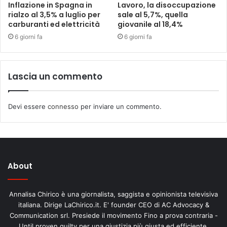
Inflazione in Spagna in
Lavoro, la disoccupazione
rialzo al 3,5% a luglio per
sale al 5,7%, quella
carburanti ed elettricità
giovanile al 18,4%
6 giorni fa
6 giorni fa
Lascia un commento
Devi essere
connesso
per inviare un commento.
About
Annalisa Chirico è una giornalista, saggista e opinionista televisiva
italiana. Dirige LaChirico.it. E' founder CEO di AC Advocacy &
Communication srl. Presiede il movimento Fino a prova contraria -
Until proven guilty per una giustizia più giusta ed efficiente.