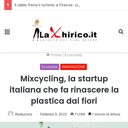
Il caldo frena il turismo a Firenze: una prima ripresa solo a settembre
Menu
C
Home
/
Economia
Economia
INNOVAZIONE
Mixcycling, la startup
italiana che fa rinascere la
plastica dai fiori
Redazione
Febbraio 9, 2022
11.094
1 minuto di lettura