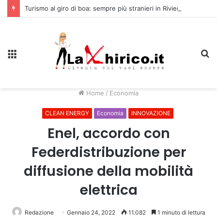
Turismo al giro di boa: sempre più stranieri in Riviera
Menu
C
Home
/
Economia
CLEAN ENERGY
Economia
INNOVAZIONE
Enel, accordo con
Federdistribuzione per
diffusione della mobilità
elettrica
Redazione
Gennaio 24, 2022
11.082
1 minuto di lettura