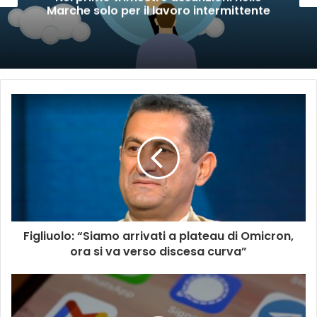
per il lavoro intermittente
de
Figliuolo: “Siamo arrivati a plateau di Omicron,
ora si va verso discesa curva”