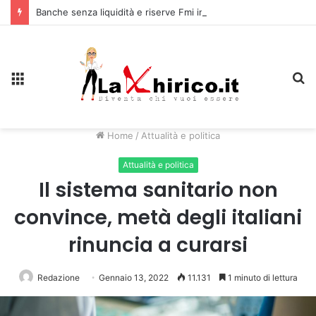
Banche senza liquidità e riserve Fmi inutilizzabili: la crisi dell’economia russa
Menu
C
Home
/
Attualità e politica
Attualità e politica
Il sistema sanitario non
convince, metà degli italiani
rinuncia a curarsi
Redazione
Gennaio 13, 2022
11.131
1 minuto di lettura