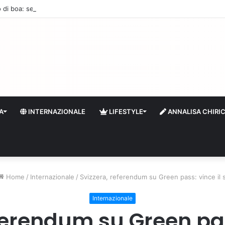
 di boa: sempre più stranieri in Riviera
A
INTERNAZIONALE
LIFESTYLE
ANNALISA CHIRI
Home
/
Internazionale
/
Svizzera, referendum su Green pass: vince il s
Internazionale
ferendum su Green pass