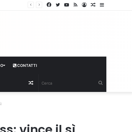
Facebook
Twitter
YouTube
RSS
Log
Articolo
Sidebar
In
casuale
CO
CONTATTI
Articolo
Cerca
casuale
ì
: vince il sì