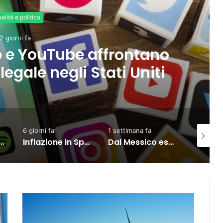
Internazionale
6 giorni fa
export verso l’Ue in crescita
’accordo con il Mercosur
1 settimana fa
2 giorni fa
2 gior
Inflazione in Spagna in rialzo al 3,5% a luglio per carburanti ed elettricità
Dal Messico esportazioni record, crescita del 24,6% nel semestre
Eurozona, forte correlazione tra shock di fiducia e calo dei consumi