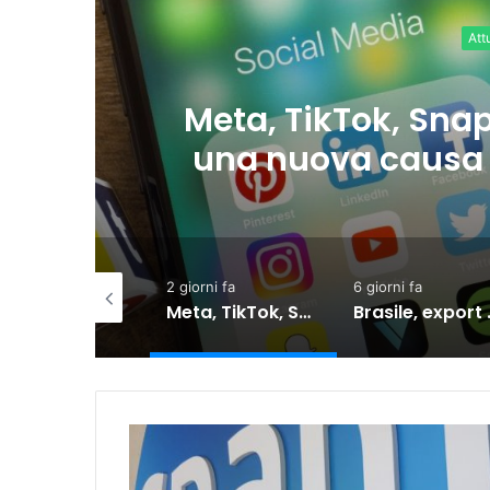
frontano
Brasile, 
ti Uniti
dall
2 giorni fa
6 giorni fa
6 giorni fa
Meta, TikTok, Snap e YouTube affrontano una nuova causa legale negli Stati Uniti
Brasile, export verso l’Ue in crescita dall’accordo con il Mercosur