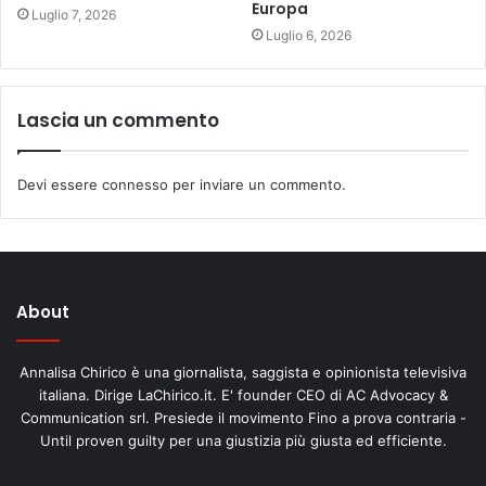
Europa
Luglio 7, 2026
Luglio 6, 2026
Lascia un commento
Devi essere
connesso
per inviare un commento.
About
Annalisa Chirico è una giornalista, saggista e opinionista televisiva
italiana. Dirige LaChirico.it. E' founder CEO di AC Advocacy &
Communication srl. Presiede il movimento Fino a prova contraria -
Until proven guilty per una giustizia più giusta ed efficiente.