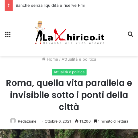
Banche senza liquidità e riserve Fmi inutilizzabili: la crisi dell’economia russa
Menu
C
Home
/
Attualità e politica
Attualità e politica
Roma, quella vita parallela e
invisibile sotto i ponti della
città
Redazione
Ottobre 6, 2021
11.206
1 minuto di lettura