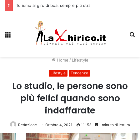
Turismo al giro di boa: sempre più stranieri in Riviera
Menu
C
Home
/
Lifestyle
Lifestyle
Tendenze
Lo studio, le persone sono
più felici quando sono
indaffarate
Redazione
Ottobre 4, 2021
11.153
1 minuto di lettura