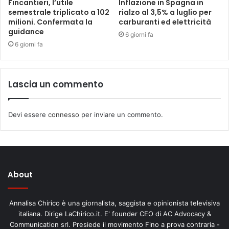
Fincantieri, l’utile
Inflazione in Spagna in
semestrale triplicato a 102
rialzo al 3,5% a luglio per
milioni. Confermata la
carburanti ed elettricità
guidance
6 giorni fa
6 giorni fa
Lascia un commento
Devi essere
connesso
per inviare un commento.
About
Annalisa Chirico è una giornalista, saggista e opinionista televisiva
italiana. Dirige LaChirico.it. E' founder CEO di AC Advocacy &
Communication srl. Presiede il movimento Fino a prova contraria -