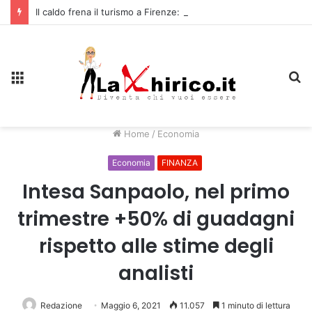
Il caldo frena il turismo a Firenze: una prima ripresa solo a settembre
Menu
C
Home
/
Economia
Economia
FINANZA
Intesa Sanpaolo, nel primo
trimestre +50% di guadagni
rispetto alle stime degli
analisti
Redazione
Maggio 6, 2021
11.057
1 minuto di lettura