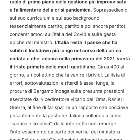
ruolo di primo piano nella gestione più improvvisata
e fallimentare della crisi pandemica.
Soprassediamo
sul suo curriculum e sul suo background
(essenzialmente partito, partito e poi ancora partito),
concentriamoci sull’Italia del Covid e sulle gesta
epiche del ministro.
L’Italia resta il paese che ha
subìto il lockdown più lungo nel corso della prima
ondata e che, ancora nella primavera del 2021, vanta
il triste primato delle morti quotidiane.
Circa 400 al
giorno, un bollettino che fa venire i brividi. La lista di
errori, sottovalutazioni e ritardi è assai lunga, la
procura di Bergamo indaga sulle presunte pressioni
esercitate dal vicedirettore vicario dell’Oms, Ranieri
Guerra, al fine di far sparire un rapporto che bocciava
pesantemente la gestione italiana bollandola come
“caotica e creativa”; dalle intercettazioni emerge
l’interessamento da parte dei vertici del ministero
della Salute e del Cts affinché i cittadini italiani non