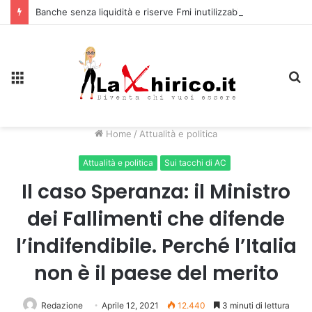
Banche senza liquidità e riserve Fmi inutilizzabili: la crisi dell’economia russa
Menu
C
Home
/
Attualità e politica
Attualità e politica
Sui tacchi di AC
Il caso Speranza: il Ministro
dei Fallimenti che difende
l’indifendibile. Perché l’Italia
non è il paese del merito
Redazione
Aprile 12, 2021
12.440
3 minuti di lettura