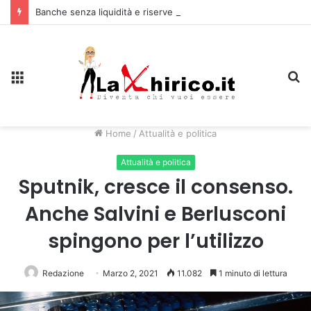
Banche senza liquidità e riserve Fmi inutilizzabili: la crisi dell’economia russa
Menu
C
Home
/
Attualità e politica
Attualità e politica
Sputnik, cresce il consenso.
Anche Salvini e Berlusconi
spingono per l’utilizzo
Redazione
Marzo 2, 2021
11.082
1 minuto di lettura