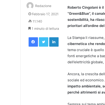
Redazione
Roberto Cingolani è il
“Green&Blue”, il cana
Febbraio 17, 2021
sostenibilità, ha rilas
11.140
prioritari all’ordine de
1 minuto di lettura
Facebook
Twitter
LinkedIn
La Stampa li riassume
cibernetica che rendo
tema cruciale è quello
fonti energetiche a ba
dell’elettricità global
Ancora, la crescita dell
sociale ed economico.
impatto ambientale, s
perché altrimenti si a
Sempre sul tema ambi