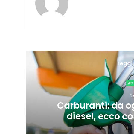
Leggi 
sul
Ue: “Tasso 
o
indietro s