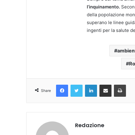
l’inquinamento.
Secondo
della popolazione mondi
superano le linee guida
ingenti per la salute dei
ambien
Ro
Facebook
Twitter
LinkedIn
Condividi Via Email
Stampa
Share
Redazione