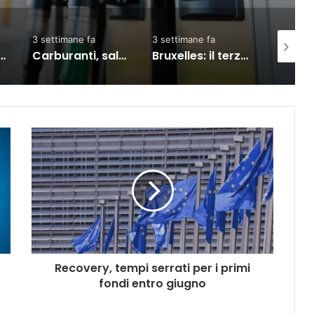
3 settimane fa
2 giorni fa
1 setti
Carburanti, salgono prezzi: diesel self vola oltre i 2 euro al litro
Bruxelles: il terzo Consiglio sul commercio Ue-India, partnership rafforzata
Meta, TikTok, Snap e YouTube affrontano una nuova causa legale negli Stati Uniti
Recovery, tempi serrati per i primi
fondi entro giugno