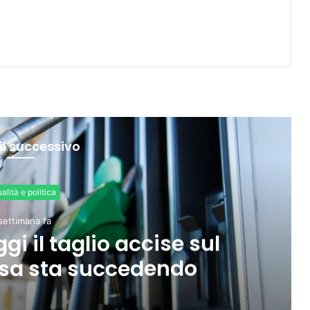
il successivo
Economia
2 settimane fa
occupazione al 76,3%, ma
u formazione e povertà”