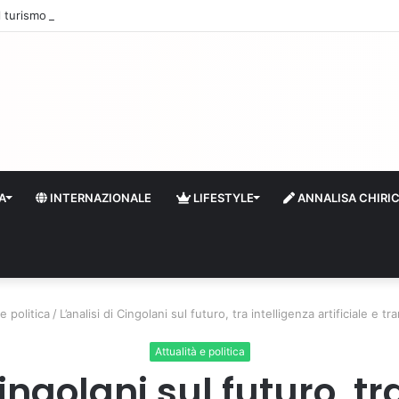
 il turismo a Firenze: una prima ripresa solo a settembre
A
INTERNAZIONALE
LIFESTYLE
ANNALISA CHIRI
e politica
/
L’analisi di Cingolani sul futuro, tra intelligenza artificiale e 
Attualità e politica
Cingolani sul futuro, tr