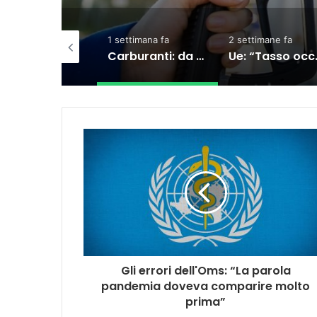
1 settimana fa
2 settimane fa
3 settimane fa
Carburanti: da oggi il taglio accise sul diesel, ecco cosa sta succedendo
Ue: “Tasso occupazione al 76,3%, ma indietro su formazione e povertà”
Gli errori dell'Oms: “La parola
pandemia doveva comparire molto
prima”