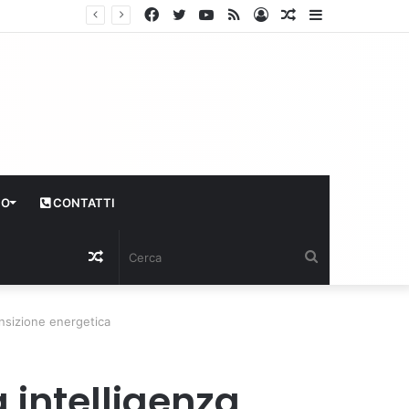
Facebook
Twitter
YouTube
RSS
Log
Articolo
Sidebar
In
casuale
CO
CONTATTI
Articolo
Cerca
casuale
transizione energetica
a intelligenza