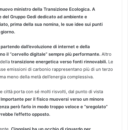
 nuovo ministro della Transizione Ecologica. A
le del Gruppo Gedi dedicato ad ambiente e
ciato, prima della sua nomina, le sue idee sui punti
l giorno.
,
partendo dall’evoluzione di internet e della
no il “cervello digitale” sempre più performante.
Altro
 della
transizione energetica verso fonti rinnovabili.
Le
sse emissioni di carbonio rappresentano più di un terzo
e, ma meno della metà dell’energia complessiva.
e città porta con sé molti risvolti, dal punto di vista
Importante per il fisico muoversi verso un minore
enza però farlo in modo troppo veloce e “sregolato”
vrebbe l’effetto opposto.
ente,
Cingolani ha un occhio di riguardo per