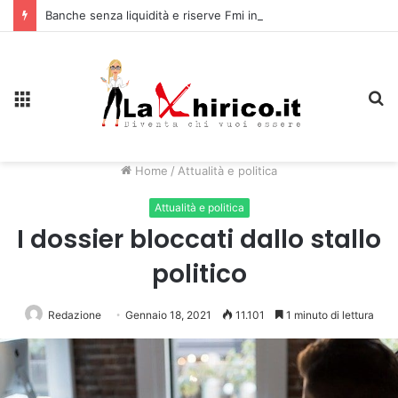
Banche senza liquidità e riserve Fmi inutilizzabili: la crisi dell’economia russa
Menu
C
Home
/
Attualità e politica
Attualità e politica
I dossier bloccati dallo stallo
politico
Redazione
Gennaio 18, 2021
11.101
1 minuto di lettura