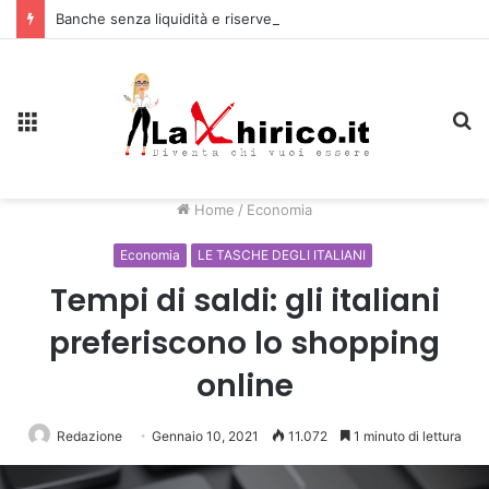
Banche senza liquidità e riserve Fmi inutilizzabili: la crisi dell’economia russa
Menu
C
Home
/
Economia
Economia
LE TASCHE DEGLI ITALIANI
Tempi di saldi: gli italiani
preferiscono lo shopping
online
Redazione
Gennaio 10, 2021
11.072
1 minuto di lettura