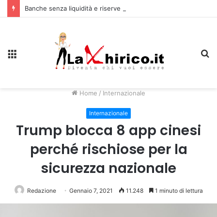
Banche senza liquidità e riserve Fmi inutilizzabili: la crisi dell’economia russa
Menu
C
Home
/
Internazionale
Internazionale
Trump blocca 8 app cinesi
perché rischiose per la
sicurezza nazionale
Redazione
Gennaio 7, 2021
11.248
1 minuto di lettura