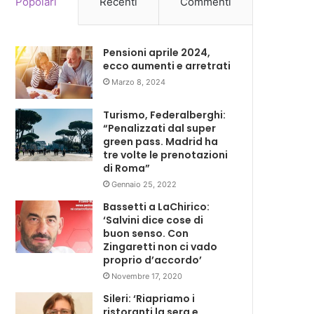
Popolari
Recenti
Commenti
Pensioni aprile 2024,
ecco aumenti e arretrati
Marzo 8, 2024
Turismo, Federalberghi:
“Penalizzati dal super
green pass. Madrid ha
tre volte le prenotazioni
di Roma”
Gennaio 25, 2022
Bassetti a LaChirico:
‘Salvini dice cose di
buon senso. Con
Zingaretti non ci vado
proprio d’accordo’
Novembre 17, 2020
Sileri: ‘Riapriamo i
ristoranti la sera e