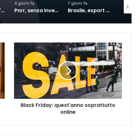
rni fa
7 giorni fa
3 giorni fa
Pnrr, senza investimenti al Sud nel 2027 la crescita si dimezzerà
Brasile, export verso l’Ue in crescita dall’accordo con il Mercosur
SACE e Simest, la collaborazione per l’export dà 
Black Friday: quest'anno soprattutto
online