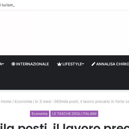
 il turismo a Firenze: una prima ripresa solo a settembre
A
INTERNAZIONALE
LIFESTYLE
ANNALISA CHIRI
Home
/
Economia
/
In 3 mesi -383mila posti, il lavoro precario in forte c
Economia
LE TASCHE DEGLI ITALIANI
a posti, il lavoro prec