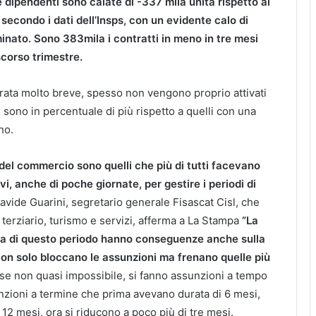
e dipendenti sono calate di -337 mila unità rispetto al
secondo i dati dell’Insps, con un evidente calo di
inato. Sono 383mila i contratti in meno in tre mesi
scorso trimestre.
durata molto breve, spesso non vengono proprio attivati
 sono in percentuale di più rispetto a quelli con una
no.
e del commercio sono quelli che più di tutti facevano
vi, anche di poche giornate, per gestire i periodi di
vide Guarini, segretario generale Fisascat Cisl, che
l terziario, turismo e servizi, afferma a La Stampa
“La
za di questo periodo hanno conseguenze anche sulla
Non solo bloccano le assunzioni ma frenano quelle più
 se non quasi impossibile, si fanno assunzioni a tempo
nzioni a termine che prima avevano durata di 6 mesi,
o 12 mesi, ora si riducono a poco più di tre mesi.