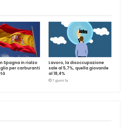
in Spagna in rialzo
Lavoro, la disoccupazione
uglio per carburanti
sale al 5,7%, quella giovanile
ità
al 18,4%
7 giorni fa