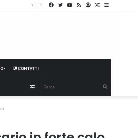
Facebook
Twitter
YouTube
RSS
Log
Articolo
Sidebar
In
casuale
CO
CONTATTI
Articolo
Cerca
casuale
alo
ario in forte calo