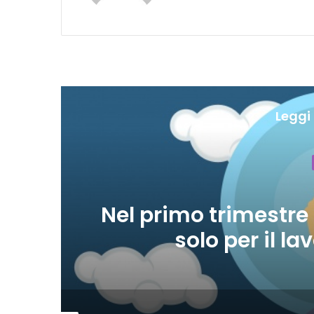
Leggi 
Economia
3 giorni fa
mestre assunzioni nelle Marc
er il lavoro intermittente