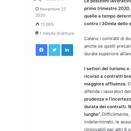
Le posizioni lavorativ
primo trimestre 2020, 
Novembre 27,
2020
quelle a tempo determ
contro i 30mila dello 
11.065
1 minuto di lettura
Calano i contratti di 
Facebook
Twitter
LinkedIn
anche se quelli precari
durata superiore all’an
I settori del turismo 
ricorso a contratti bre
maggiore affluenza.
Da
difende i lavoratori de
prudenza e l’incertez
durata dei contratti. 
lunghe”.
Difficilmente,
indeterminato, le assu
rinnovabili per altri 6 