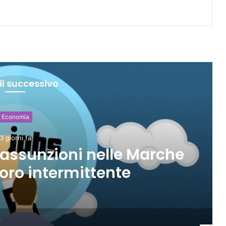
il successivo
E
4 
he
A Ferragosto 17,5 mi
diretta super