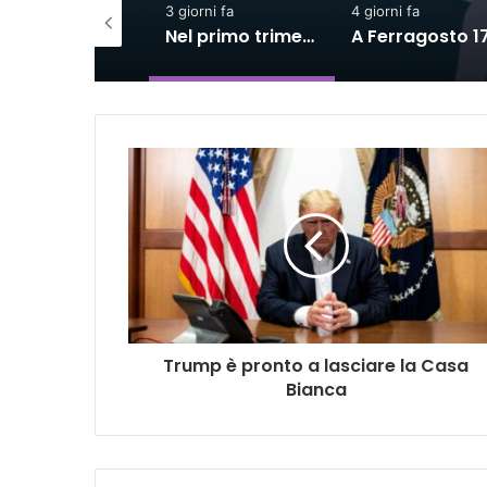
3 giorni fa
4 giorni fa
4 gio
SACE e Simest, la collaborazione per l’export dà risultati positivi
Nel primo trimestre assunzioni nelle Marche solo per il lavoro intermittente
A Ferragosto 17,5 milioni di turisti, spesa diretta superiore a 9 miliardi
Trump è pronto a lasciare la Casa
Bianca